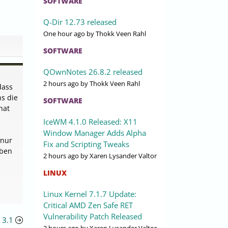
SOFTWARE
Q-Dir 12.73 released
One hour ago
by Thokk Veen Rahl
SOFTWARE
QOwnNotes 26.8.2 released
2 hours ago
by Thokk Veen Rahl
dass
s die
SOFTWARE
hat
IceWM 4.1.0 Released: X11
Window Manager Adds Alpha
 nur
Fix and Scripting Tweaks
eben
2 hours ago
by Xaren Lysander Valtor
LINUX
Linux Kernel 7.1.7 Update:
Critical AMD Zen Safe RET
Vulnerability Patch Released
 3.1